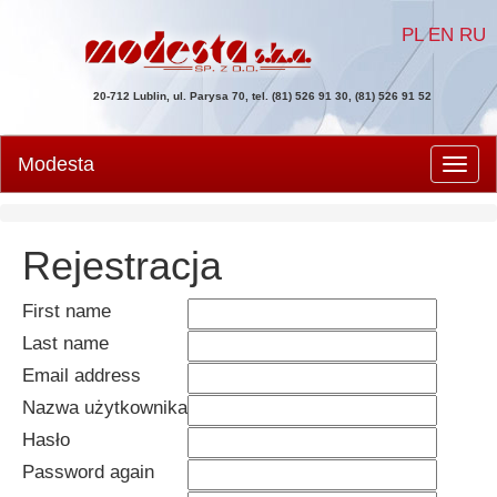
PL
EN
RU
20-712 Lublin, ul. Parysa 70, tel. (81) 526 91 30, (81) 526 91 52
Modesta
Men
Rejestracja
First name
Last name
Email address
Nazwa użytkownika
Hasło
Password again